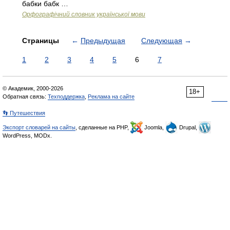
бабки бабк …
Орфографічний словник української мови
Страницы
←
Предыдущая
Следующая
→
1
2
3
4
5
6
7
© Академик, 2000-2026
18+
Обратная связь:
Техподдержка
,
Реклама на сайте
👣 Путешествия
Экспорт словарей на сайты
, сделанные на PHP,
Joomla,
Drupal,
WordPress, MODx.