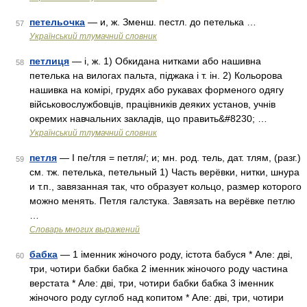
петельочка
— и, ж. Зменш. пестл. до петелька …
57
Український тлумачний словник
петлиця
— і, ж. 1) Обкидана нитками або нашивна
58
петелька на вилогах пальта, піджака і т. ін. 2) Кольорова
нашивка на комірі, грудях або рукавах форменого одягу
військовослужбовців, працівників деяких установ, учнів
окремих навчальних закладів, що править&#8230; …
Український тлумачний словник
петля
— I пе/тля = петля/; и; мн. род. тель, дат. тлям, (разг.)
59
см. тж. петелька, петельный 1) Часть верёвки, нитки, шнура
и т.п., завязанная так, что образует кольцо, размер которого
можно менять. Петля галстука. Завязать на верёвке петлю
…
Словарь многих выражений
бабка
— 1 іменник жіночого роду, істота бабуся * Але: дві,
60
три, чотири бабки бабка 2 іменник жіночого роду частина
верстата * Але: дві, три, чотири бабки бабка 3 іменник
жіночого роду суглоб над копитом * Але: дві, три, чотири