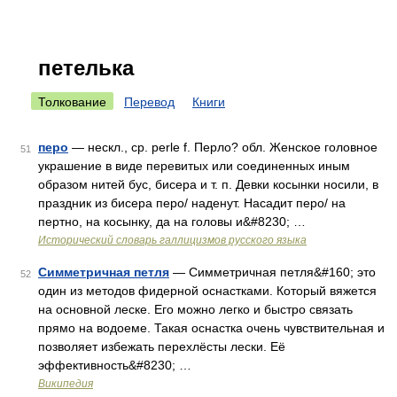
петелька
Толкование
Перевод
Книги
перо
— нескл., ср. perle f. Перло? обл. Женское головное
51
украшение в виде перевитых или соединенных иным
образом нитей бус, бисера и т. п. Девки косынки носили, в
праздник из бисера перо/ наденут. Насадит перо/ на
пертно, на косынку, да на головы и&#8230; …
Исторический словарь галлицизмов русского языка
Симметричная петля
— Симметричная петля&#160; это
52
один из методов фидерной оснастками. Который вяжется
на основной леске. Его можно легко и быстро связать
прямо на водоеме. Такая оснастка очень чувствительная и
позволяет избежать перехлёсты лески. Её
эффективность&#8230; …
Википедия