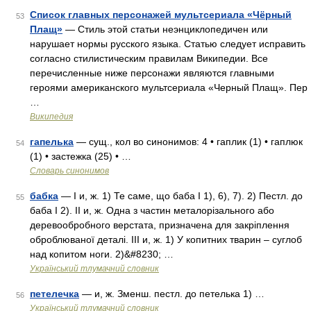
Список главных персонажей мультсериала «Чёрный
53
Плащ»
— Стиль этой статьи неэнциклопедичен или
нарушает нормы русского языка. Статью следует исправить
согласно стилистическим правилам Википедии. Все
перечисленные ниже персонажи являются главными
героями американского мультсериала «Черный Плащ». Пер
…
Википедия
гапелька
— сущ., кол во синонимов: 4 • гаплик (1) • гаплюк
54
(1) • застежка (25) • …
Словарь синонимов
бабка
— I и, ж. 1) Те саме, що баба I 1), 6), 7). 2) Пестл. до
55
баба I 2). II и, ж. Одна з частин металорізального або
деревообробного верстата, призначена для закріплення
оброблюваної деталі. III и, ж. 1) У копитних тварин – суглоб
над копитом ноги. 2)&#8230; …
Український тлумачний словник
петелечка
— и, ж. Зменш. пестл. до петелька 1) …
56
Український тлумачний словник